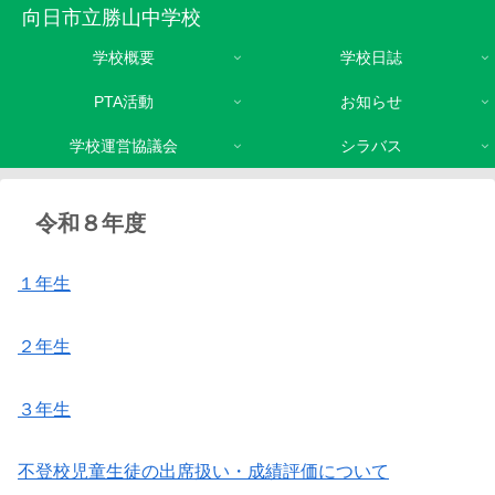
向日市立勝山中学校
学校概要
学校日誌
PTA活動
お知らせ
学校運営協議会
シラバス
令和８年度
１年生
２年生
３年生
不登校児童生徒の出席扱い・成績評価について