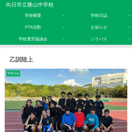
向日市立勝山中学校
学校概要
学校日誌
PTA活動
お知らせ
学校運営協議会
シラバス
乙訓陸上
学校日誌