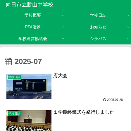
向日市立勝山中学校
学校概要
学校日誌
PTA活動
お知らせ
学校運営協議会
シラバス
2025-07
府大会
学校日誌
2025.07.28
１学期終業式を挙行しました
学校日誌