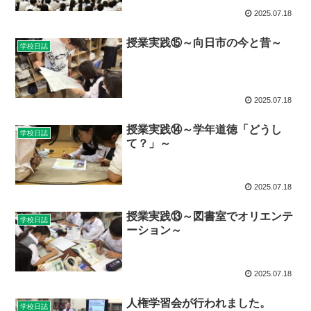
2025.07.18
授業実践⑮～向日市の今と昔～
学校日誌
2025.07.18
授業実践⑭～学年道徳「どうし
学校日誌
て？」～
2025.07.18
授業実践⑬～図書室でオリエンテ
学校日誌
ーション～
2025.07.18
人権学習会が行われました。
学校日誌