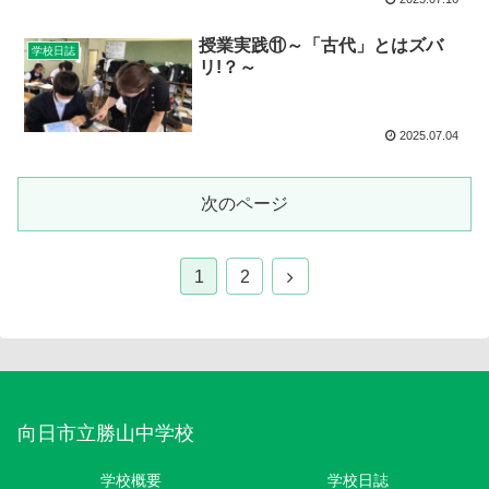
授業実践⑪～「古代」とはズバ
学校日誌
リ!？～
2025.07.04
次のページ
1
2
向日市立勝山中学校
学校概要
学校日誌