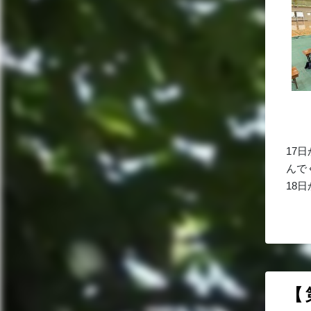
17
んで
18
【