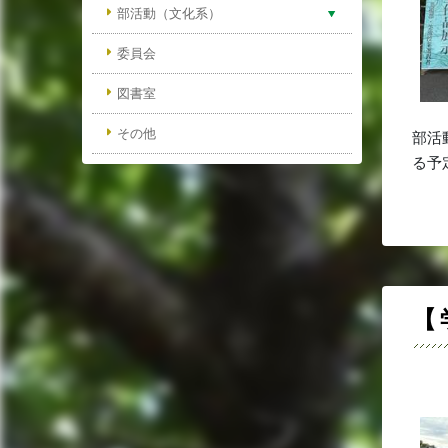
部活動（文化系）
委員会
図書室
その他
部活
る予
【