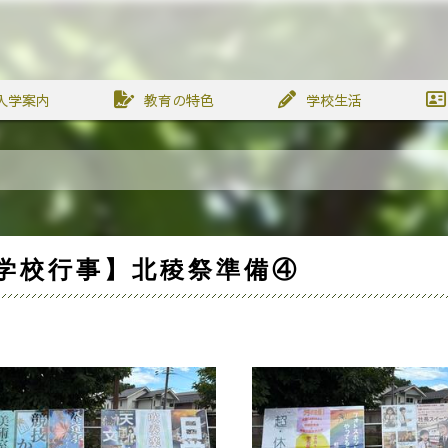
入学案内
教育の特色
学校生活
学校行事】北稜祭準備④