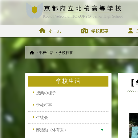
ホーム
学校概要
>
学校生活
>
学校行事
学校生活
【
授業の様子
学校行事
生徒会
部活動（体育系）