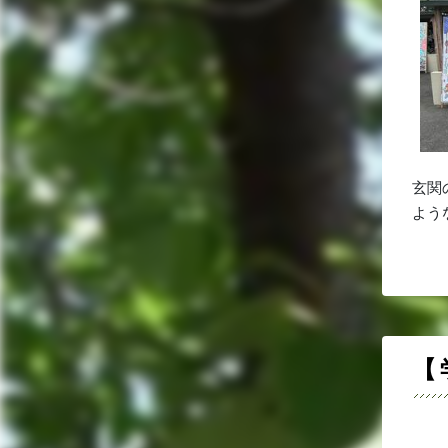
玄関
よう
【