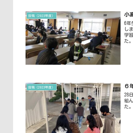
小
投稿（2023年度）
6
し
学
た
６
投稿（2023年度）
2
組
た