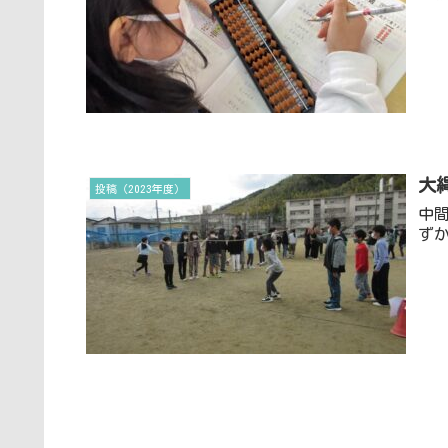
大
投稿（2023年度）
中
ず