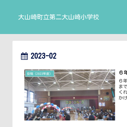
大山崎町立第二大山崎小学校
2023-02
６
投稿（2023年度）
６
ま
く
か