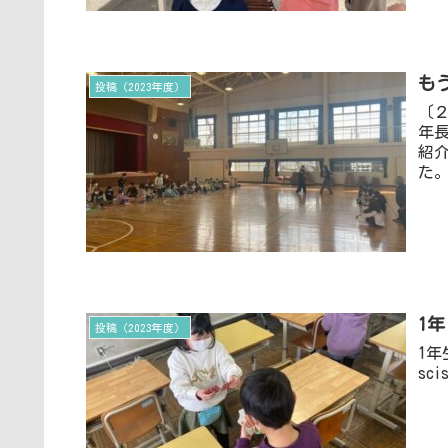
も
投稿（2023年度）
〔
年
紹
た
1
投稿（2023年度）
1年
sci