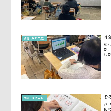
４
投稿（2023年度）
変
た
し
そ
投稿（2023年度）
3
に