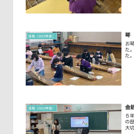
琴
投稿（2023年度）
お
た
た
金
投稿（2023年度）
５
の
大