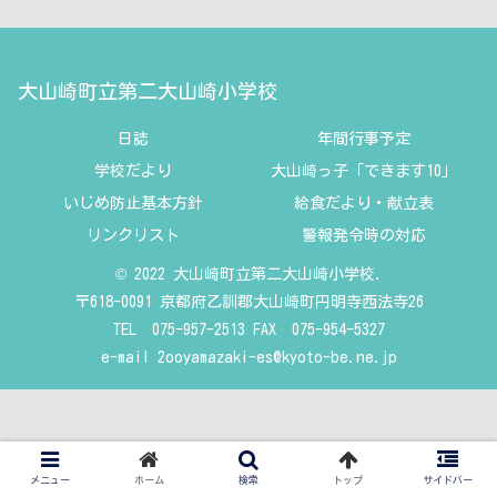
大山崎町立第二大山崎小学校
日誌
年間行事予定
学校だより
大山崎っ子「できます10」
いじめ防止基本方針
給食だより・献立表
リンクリスト
警報発令時の対応
© 2022 大山崎町立第二大山崎小学校.
〒618-0091 京都府乙訓郡大山崎町円明寺西法寺26
TEL 075-957-2513 FAX 075-954-5327
e-mail
2ooyamazaki-es@kyoto-be.ne.jp
メニュー
ホーム
検索
トップ
サイドバー