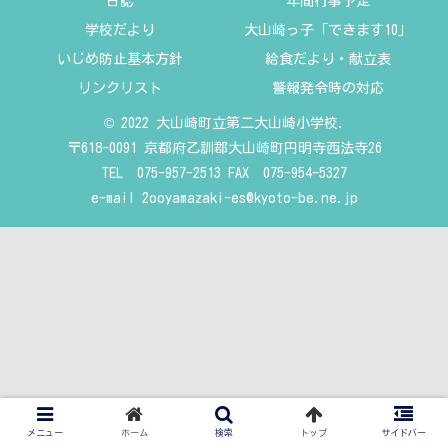
日誌
年間行事予定
学校だより
大山崎っ子「できます10」
いじめ防止基本方針
給食だより・献立表
リンクリスト
警報発令時の対応
© 2022 大山崎町立第二大山崎小学校.
〒618-0091 京都府乙訓郡大山崎町円明寺西法寺26
TEL 075-957-2513 FAX 075-954-5327
e-mail
2ooyamazaki-es@kyoto-be.ne.jp
メニュー
ホーム
検索
トップ
サイドバー