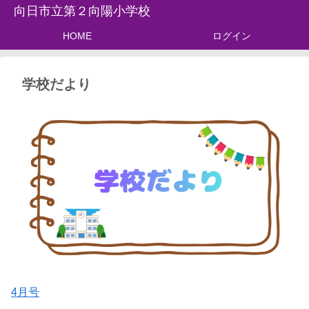
向日市立第２向陽小学校
HOME
ログイン
学校だより
4月号