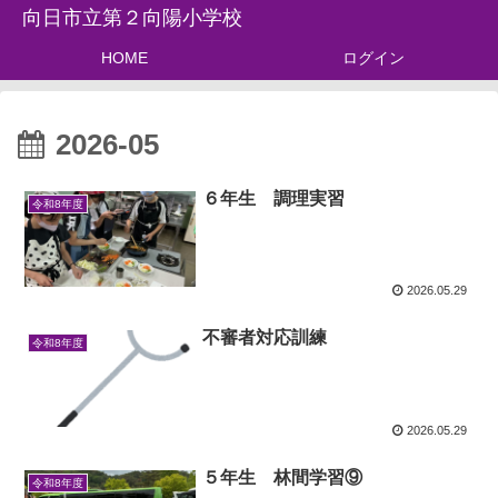
向日市立第２向陽小学校
HOME
ログイン
2026-05
６年生 調理実習
令和8年度
2026.05.29
不審者対応訓練
令和8年度
2026.05.29
５年生 林間学習⑨
令和8年度