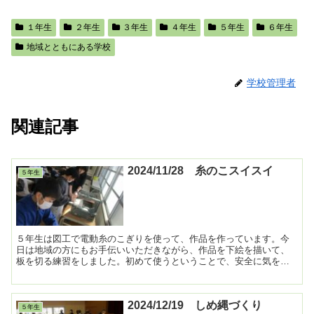
１年生
２年生
３年生
４年生
５年生
６年生
地域とともにある学校
学校管理者
関連記事
2024/11/28 糸のこスイスイ
５年生
５年生は図工で電動糸のこぎりを使って、作品を作っています。今
日は地域の方にもお手伝いいただきながら、作品を下絵を描いて、
板を切る練習をしました。初めて使うということで、安全に気を付
けて使っていました。どんな作品ができるか楽しみです。 ...
2024/12/19 しめ縄づくり
５年生