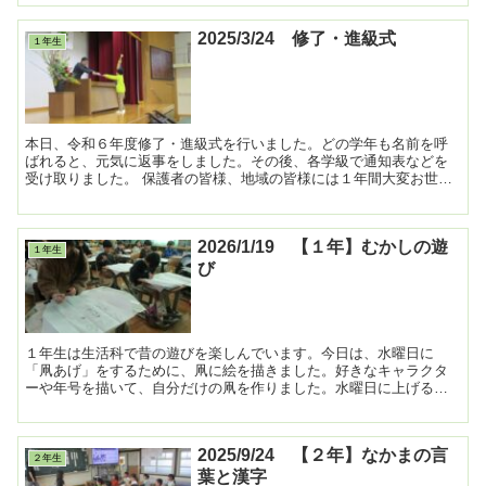
2025/3/24 修了・進級式
１年生
本日、令和６年度修了・進級式を行いました。どの学年も名前を呼
ばれると、元気に返事をしました。その後、各学級で通知表などを
受け取りました。 保護者の皆様、地域の皆様には１年間大変お世話
になり、ありがとうございました。また来年度もよろし...
2026/1/19 【１年】むかしの遊
１年生
び
１年生は生活科で昔の遊びを楽しんでいます。今日は、水曜日に
「凧あげ」をするために、凧に絵を描きました。好きなキャラクタ
ーや年号を描いて、自分だけの凧を作りました。水曜日に上げるの
が楽しみな様子でした。 ...
2025/9/24 【２年】なかまの言
２年生
葉と漢字