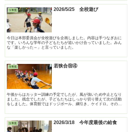
2026/5/25 全校遊び
１年生
今日は本部委員会が全校遊びを企画しました。内容は手つなぎおに
です。いろんな学年の子どもたちが追いかけ合っていました。みん
な「楽しかった～」と言っていました。
若狭合宿④
５年生
午後からはカッター訓練の予定でしたが、風が強いため中止となり
ました。残念でしたが、子どもたちはしっかり切り替えて次の活動
をしました。体育館ではドッジボール、綱引き、ケイドロ。その後
砂浜へ移動し、はないちもんめ、砂山づくりなどを楽しみました...
2026/3/18 今年度最後の給食
１年生