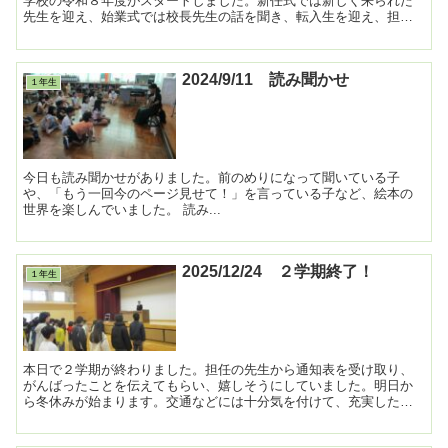
学校の令和８年度がスタートしました。新任式では新しく来られた
先生を迎え、始業式では校長先生の話を聞き、転入生を迎え、担任
の先生の発表をドキドキしながら聞きました。 その後は...
2024/9/11 読み聞かせ
１年生
今日も読み聞かせがありました。前のめりになって聞いている子
や、「もう一回今のページ見せて！」を言っている子など、絵本の
世界を楽しんでいました。 読み...
2025/12/24 ２学期終了！
１年生
本日で２学期が終わりました。担任の先生から通知表を受け取り、
がんばったことを伝えてもらい、嬉しそうにしていました。明日か
ら冬休みが始まります。交通などには十分気を付けて、充実した冬
休みを過ごしてください。３学期の始業式で元気な顔に会えるの...