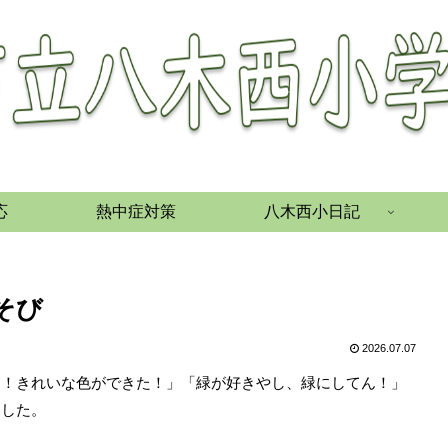
応
熱中症対策
八木西小日記
あそび
2026.07.07
て！きれいな色ができた！」「緑が好きやし、緑にしてん！」
ました。