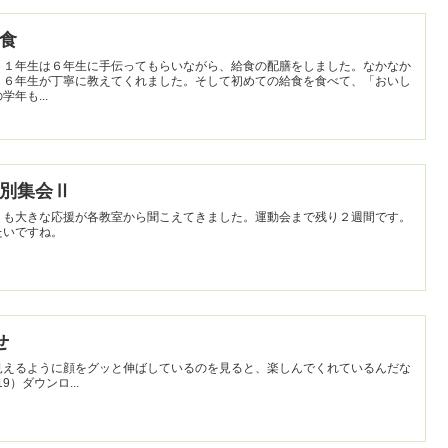
給食
。１年生は６年生に手伝ってもらいながら、給食の配膳をしました。なかなか
、６年生が丁寧に教えてくれました。そして初めての給食を食べて、「おいし
年も...
】色別集会Ⅱ
りも大きな応援が各教室から聞こえてきました。運動会まで残り２週間です。
たいですね。
せ
見えるように顔をグッと伸ばしているのを見ると、楽しんでくれているんだな
0619）ダウンロ...