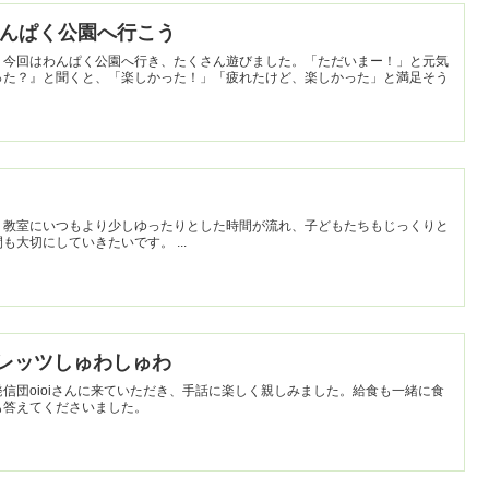
年】わんぱく公園へ行こう
。今回はわんぱく公園へ行き、たくさん遊びました。「ただいまー！」と元気
った？』と聞くと、「楽しかった！」「疲れたけど、楽しかった」と満足そう
。教室にいつもより少しゆったりとした時間が流れ、子どもたちもじっくりと
絵本に親しみます。こういった時間も大切にしていきたいです。 ...
さんとレッツしゅわしゅわ
信団oioiさんに来ていただき、手話に楽しく親しみました。給食も一緒に食
も答えてくださいました。