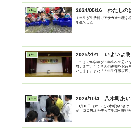
2024/05/16 わたし
１年生
１年生が生活科でアサガオの種を
年生でした。
2025/2/21 いよ
１年生
これまで各学年が６年生への思い
思います。たくさんの参観をお待
いします。また「６年生保護者席」と
2024/10/4 八木町
１年生
10月10日（木）は八木町あいさ
が、防災無線を使って地域へ呼びか