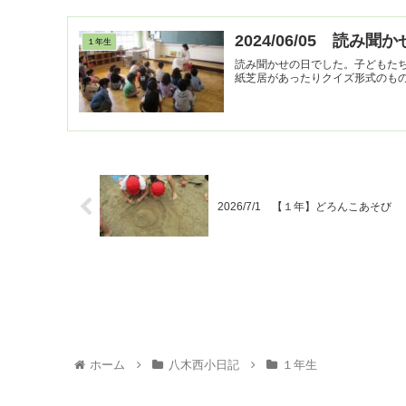
2024/06/05 読み聞か
１年生
読み聞かせの日でした。子どもた
2026/7/1 【１年】どろんこあそび
ホーム
八木西小日記
１年生