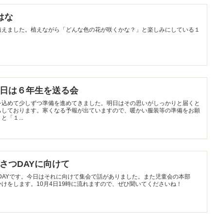
のはな
植えました。植えながら「どんな色の花が咲くかな？」と楽しみにしている１
いよ明日は６年生を送る会
を込めて少しずつ準備を進めてきました。明日はその思いがしっかりと届くと
ちしております。寒くなる予報が出ていますので、暖かい服装等の準備をお願
「１...
あいさつDAYに向けて
つDAYです。今日はそれに向けて集会で話がありました。また児童会の本部
けをします。10月4日19時に流れますので、ぜひ聞いてくださいね！