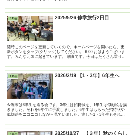
2025/5/26 修学旅行2日目
６年生
随時このページを更新していくので、ホームページを開いたら、更
新ボタンをタップ(クリック)してください。 6:00 おはようございま
す。みんな元気に起きています。 朝食です。今日はたくさん乗り物
に乗る予定なので、控え目...
2026/2/19 【1・3年】6年生へ
１年生
今週末は6年生を送る会です。3年生は招待状を、1年生は似顔絵を描
きました。それを6年生に手渡しました。6年生はもらった招待状や
似顔絵をニコニコしながら見ていました。渡した1・3年生もそれを
見て、とても嬉しそうでした。 ...
2025/10/27 【３年】秋のくらし
３年生