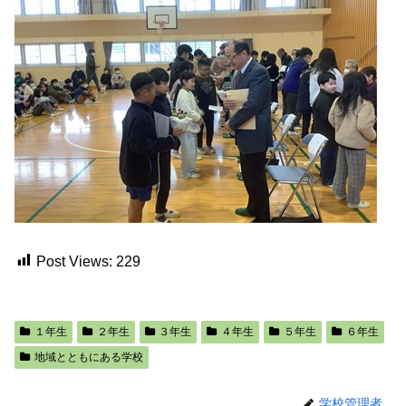
Post Views:
229
１年生
２年生
３年生
４年生
５年生
６年生
地域とともにある学校
学校管理者