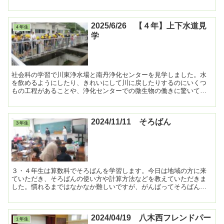
本の世界を楽しみました。 ...
2025/6/26 【４年】上下水道見
４年生
学
社会科の学習で川東浄水場と南丹浄化センターを見学しました。水
を飲めるようにしたり、きれいにして川に戻したりするのにいくつ
もの工程があることや、浄化センターでの微生物の働きに驚いてい
ました。 ...
2024/11/11 そろばん
３年生
３・４年生は算数科でそろばんを学習します。今日は地域の方に来
ていただき、そろばんの使い方や計算方法などを教えていただきま
した。慣れるまではなかなか難しいですが、がんばってそろばんを
使っていました。 ...
2024/04/19 八木西フレンドパー
１年生