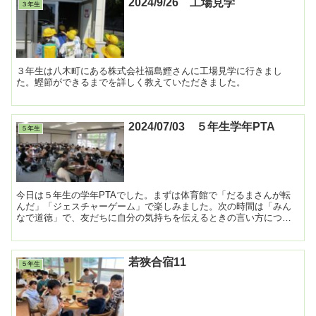
2024/9/26 工場見学
３年生
３年生は八木町にある株式会社福島鰹さんに工場見学に行きまし
た。鰹節ができるまでを詳しく教えていただきました。
2024/07/03 ５年生学年PTA
５年生
今日は５年生の学年PTAでした。まずは体育館で「だるまさんが転
んだ」「ジェスチャーゲーム」で楽しみました。次の時間は「みん
なで道徳」で、友だちに自分の気持ちを伝えるときの言い方につい
て考えました。 ...
若狭合宿11
５年生