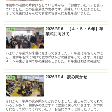
午前中の活動の片付けをしている時から、「お腹すいた〜」と言っ
ていました。この合宿最後の食事です。美味しくいただきました。
そして最後にはみんなで食堂の皆さんにお礼を言いました。 ...
2026/3/16 【４・５・６年】卒
４年生
業式に向けて
いよいよ卒業式が来週にせまってきました。６年生はもちろんのこ
と、他学年も式に向けて歌や呼びかけの練習をしています。今日は
４・５年生が合同で歌の練習をしました。６年生は動きの確認など
を行いました。明日は予行を行います。しっかりと確認をして、...
2026/1/14 読み聞かせ
１年生
今日から３学期の読み聞かせが始まりました。楽しみにしてくれて
いる子が多く、朝休みの後はすぐに教室に戻っていきます。前のめ
りになって聞いてくれていたり、お話にクスッと笑ったりして、絵