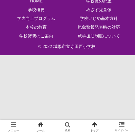
HOME
学校長の部屋
学校概要
めざす児童像
学力向上プログラム
学校いじめ基本方針
本校の教育
気象警報発表時の対応
学校諸費のご案内
就学援助制度について
© 2022 城陽市立寺田西小学校.
メニュー
ホーム
検索
トップ
サイドバー