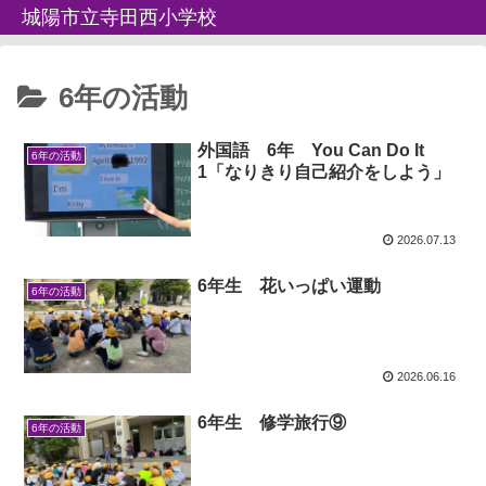
城陽市立寺田西小学校
6年の活動
外国語 6年 You Can Do It
6年の活動
1「なりきり自己紹介をしよう」
2026.07.13
6年生 花いっぱい運動
6年の活動
2026.06.16
6年生 修学旅行⑨
6年の活動