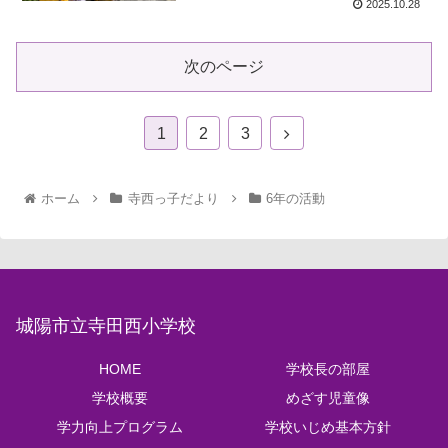
2025.10.28
次のページ
1
2
3
ホーム
寺西っ子だより
6年の活動
城陽市立寺田西小学校
HOME
学校長の部屋
学校概要
めざす児童像
学力向上プログラム
学校いじめ基本方針