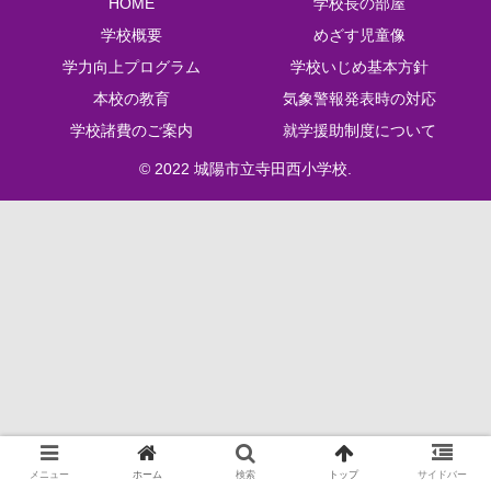
HOME
学校長の部屋
学校概要
めざす児童像
学力向上プログラム
学校いじめ基本方針
本校の教育
気象警報発表時の対応
学校諸費のご案内
就学援助制度について
© 2022 城陽市立寺田西小学校.
メニュー
ホーム
検索
トップ
サイドバー