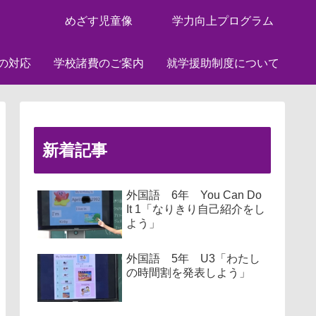
めざす児童像
学力向上プログラム
の対応
学校諸費のご案内
就学援助制度について
新着記事
外国語 6年 You Can Do
It 1「なりきり自己紹介をし
よう」
外国語 5年 U3「わたし
の時間割を発表しよう」