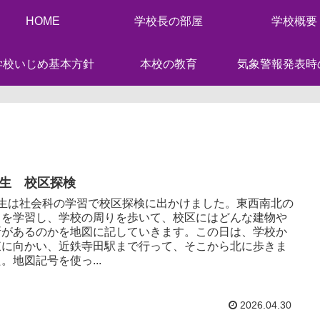
HOME
学校長の部屋
学校概要
学校いじめ基本方針
本校の教育
気象警報発表時
年生 校区探検
年生は社会科の学習で校区探検に出かけました。東西南北の
角を学習し、学校の周りを歩いて、校区にはどんな建物や
所があるのかを地図に記していきます。この日は、学校か
東に向かい、近鉄寺田駅まで行って、そこから北に歩きま
。地図記号を使っ...
2026.04.30