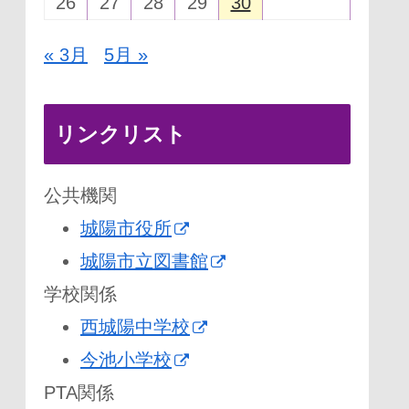
26
27
28
29
30
« 3月
5月 »
リンクリスト
公共機関
城陽市役所
城陽市立図書館
学校関係
西城陽中学校
今池小学校
PTA関係