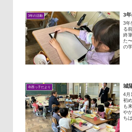
3
3年の活動
3
る
終
た
の学
城
寺西っ子だより
4月
初
も
や
ちは