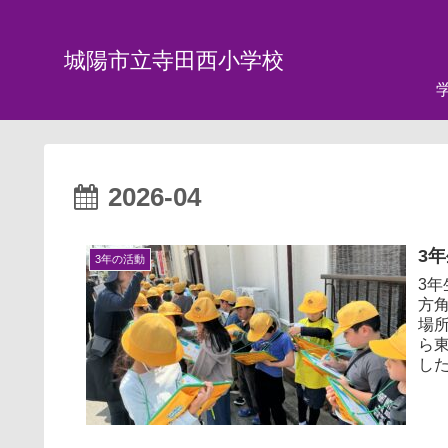
城陽市立寺田西小学校
2026-04
3
3年の活動
3
方
場
ら
した