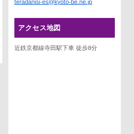
teradanisi-es@kyoto-be.ne.jp
アクセス地図
近鉄京都線寺田駅下車 徒歩8分