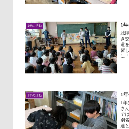
1
1年の活動
城
き
道
習
に「
1
1年の活動
1
さ
で
別
達と