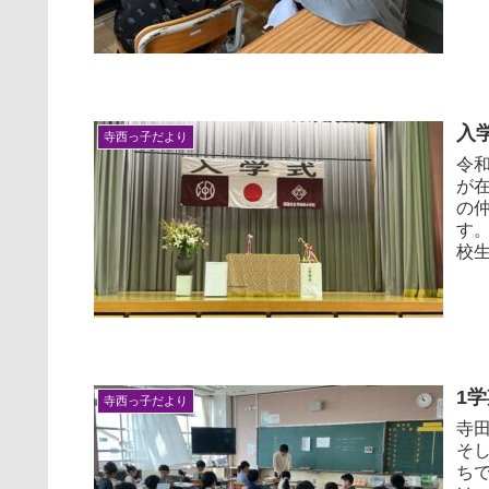
入
寺西っ子だより
令
が
の
す
校生
1
寺西っ子だより
寺
そ
ち