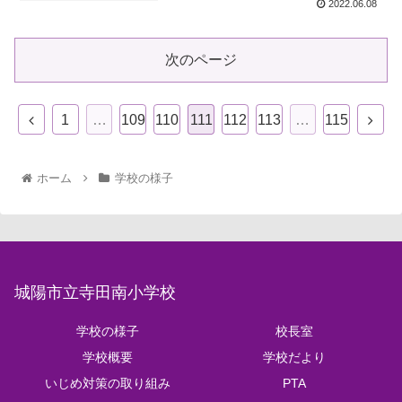
2022.06.08
次のページ
1
…
109
110
111
112
113
…
115
ホーム
学校の様子
城陽市立寺田南小学校
学校の様子
校長室
学校概要
学校だより
いじめ対策の取り組み
PTA