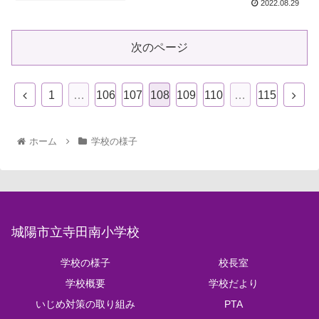
2022.08.29
次のページ
1
…
106
107
108
109
110
…
115
ホーム
学校の様子
城陽市立寺田南小学校
学校の様子
校長室
学校概要
学校だより
いじめ対策の取り組み
PTA