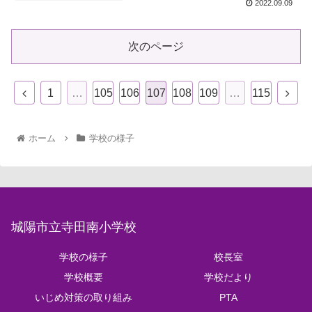
2022.09.09
次のページ
1
…
105
106
107
108
109
…
115
ホーム
学校の様子
城陽市立寺田南小学校
学校の様子
校長室
学校概要
学校だより
いじめ対策の取り組み
PTA