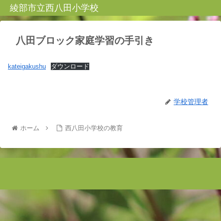
綾部市立西八田小学校
八田ブロック家庭学習の手引き
kateigakushu
ダウンロード
学校管理者
ホーム
西八田小学校の教育