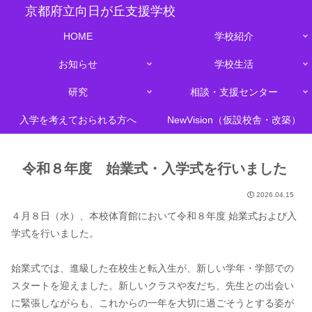
京都府立向日が丘支援学校
HOME
学校紹介
お知らせ
学校生活
研究
相談・支援センター
入学を考えておられる方へ
NewVision（仮設校舎・改築）
令和８年度 始業式・入学式を行いました
2026.04.15
４月８日（水）、本校体育館において令和８年度 始業式および入
学式を行いました。
始業式では、進級した在校生と転入生が、新しい学年・学部での
スタートを迎えました。新しいクラスや友だち、先生との出会い
に緊張しながらも、これからの一年を大切に過ごそうとする姿が