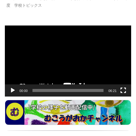
度 学校トピックス
動
画
プ
レ
ー
ヤ
ー
00:00
06:21