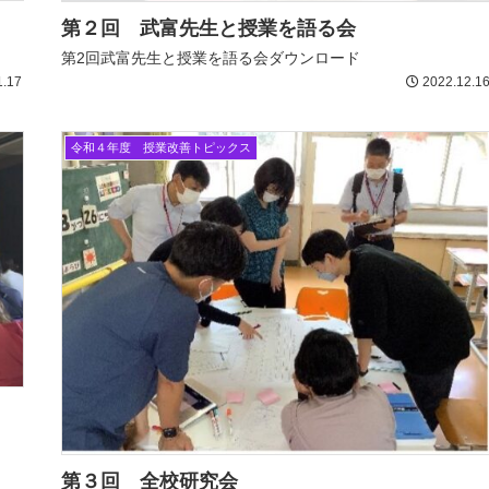
第２回 武富先生と授業を語る会
第2回武富先生と授業を語る会ダウンロード
1.17
2022.12.1
令和４年度 授業改善トピックス
第３回 全校研究会