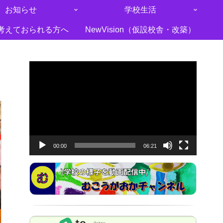
お知らせ
学校生活
考えておられる方へ
NewVision（仮設校舎・改築）
動
画
プ
レ
ー
ヤ
00:00
06:21
ー