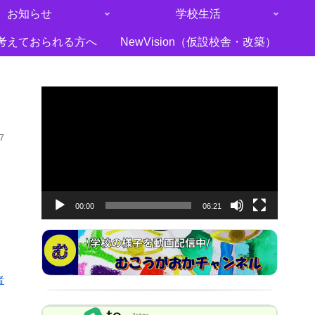
お知らせ
学校生活
考えておられる方へ
NewVision（仮設校舎・改築）
動
画
プ
7
レ
ー
ヤ
00:00
06:21
ー
者