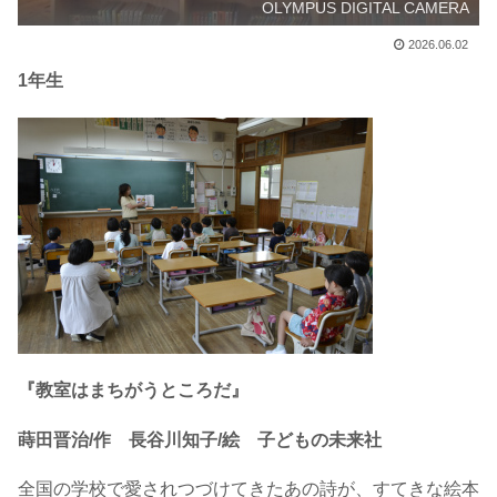
OLYMPUS DIGITAL CAMERA
2026.06.02
1年生
『教室はまちがうところだ』
蒔田晋治/作 長谷川知子/絵 子どもの未来社
全国の学校で愛されつづけてきたあの詩が、すてきな絵本