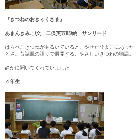
『きつねのおきゃくさま』
あまんきみこ/文 二俣英五郎/絵 サンリード
はらぺこきつねがあるいていると、やせたひよこにあった
とさ。昔話風の語りで展開する、やさしいきつねの物語。
静かに聞いてくれていました。
４年生