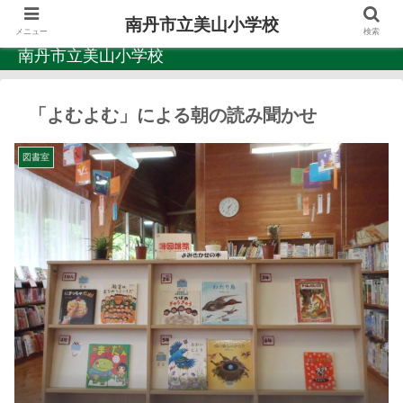
南丹市立美山小学校
メニュー
検索
南丹市立美山小学校
「よむよむ」による朝の読み聞かせ
図書室