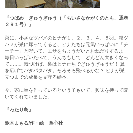
『つばめ ぎゅうぎゅう（「ちいさなかがくのとも」通巻
２９１号）』
巣に、小さなツバメのヒナが１、２、３、４、５羽。親ツ
バメが巣に帰ってくると、ヒナたちは元気いっぱいに「チ
ーチー」と鳴いて、エサをちょうだいとおねだりするよ。
毎日いっぱいたべて、うんちもして、どんどん大きくなっ
て……。気づけば、巣はヒナたちでぎゅうぎゅうだ！ 翼
を広げてパタパタパタ。そろそろ飛べるかな？ ヒナが巣
立つまでの成長を見守る絵本。
今、家に巣を作っているという子もいて、興味を持って聞
いてくれていました。
『わたり鳥』
鈴木まもる/作・絵 童心社