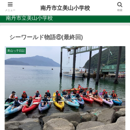
南丹市立美山小学校
メニュー
検索
南丹市立美山小学校
シーワールド物語⑥(最終回)
美山っ子日記