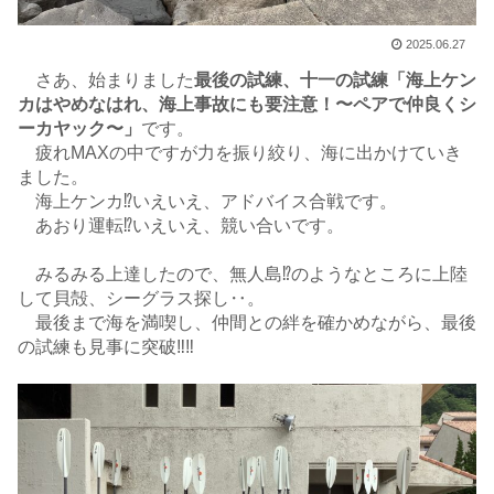
2025.06.27
さあ、始まりました
最後の試練、十一の試練「海上ケン
カはやめなはれ、海上事故にも要注意！〜ペアで仲良くシ
ーカヤック〜」
です。
疲れMAXの中ですが力を振り絞り、海に出かけていき
ました。
海上ケンカ⁉︎いえいえ、アドバイス合戦です。
あおり運転⁉︎いえいえ、競い合いです。
みるみる上達したので、無人島⁉︎のようなところに上陸
して貝殻、シーグラス探し‥。
最後まで海を満喫し、仲間との絆を確かめながら、最後
の試練も見事に突破‼️‼️