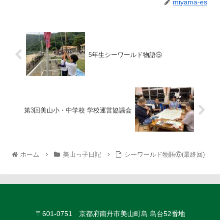
miyama-es
5年生シーワールド物語⑤
第3回美山小・中学校 学校運営協議会
ホーム
美山っ子日記
シーワールド物語⑥(最終回)
〒601-0751 京都府南丹市美山町島 島台52番地