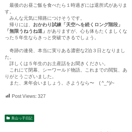
最後のお昼ご飯を食べたら１時過ぎには退所式がありま
す。
みんな元気に帰路につけそうです。
帰りには、
おかわり試練「天空へを続くロング階段」
「無限うねうね道」
がありますが、心も体もたくましくな
った５年生ならきっと突破できるでしょう。
奇跡の連発、本当に実りある濃密な2泊３日となりまし
た。
詳しくは５年生のお土産話をお聞きください。
これにて閉幕、シーワールド物語。これまでの閲覧、あ
りがとうございました。
また、来年会いましょう。さようなら〜 ( ^_^)/~
Post Views:
327
美山っ子日記