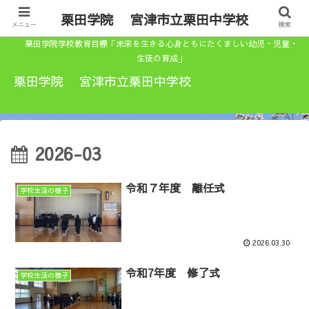
栗田学院 宮津市立栗田中学校
メニュー
検索
栗田学院学校教育目標「未来を生きる心身ともにたくましい幼児・児童・
生徒の育成」
栗田学院 宮津市立栗田中学校
2026-03
令和７年度 離任式
学校生活の様子
2026.03.30
令和7年度 修了式
学校生活の様子