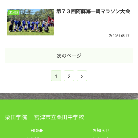
第７３回阿蘇海一周マラソン大会
未分類
2024.05.17
次のページ
1
2
栗田学院 宮津市立栗田中学校
HOME
お知らせ