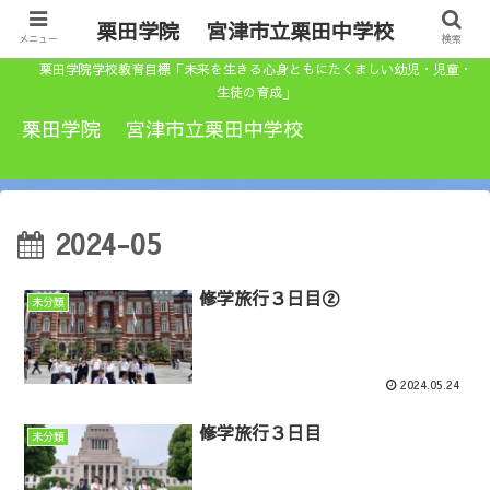
栗田学院 宮津市立栗田中学校
メニュー
検索
栗田学院学校教育目標「未来を生きる心身ともにたくましい幼児・児童・
生徒の育成」
栗田学院 宮津市立栗田中学校
2024-05
修学旅行３日目②
未分類
2024.05.24
修学旅行３日目
未分類