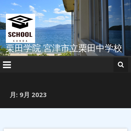
コ
ン
テ
ン
ツ
へ
ス
栗田学院 宮津市立栗田中学校
キ
ッ
プ
月:
9月 2023