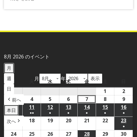
8月 2026 のイベント
月
月
年
週
月
月
火
火
水
水
木
木
金
金
土
土
日
日
曜
曜
曜
曜
曜
曜
曜
日
1
2026
2
2026
日
日
日
日
日
日
日
年
年
3
2026
4
2026
5
2026
6
2026
7
2026
8
2026
9
2026
前へ
8
8
年
年
年
年
年
年
年
10
2026
11
2026
12
2026
13
2026
14
2026
15
2026
16
202
本日
●
●●
●
●
●
●
●
月
月
8
8
8
8
8
8
8
年
年
年
年
年
年
年
(1
(2
(1
(1
(1
(1
(1
17
2026
18
2026
19
2026
20
2026
21
2026
22
2026
23
202
次へ
1
2
月
月
月
月
月
月
月
8
8
8
8
8
8
8
●
件
件
件
件
件
件
件
年
年
年
年
年
年
年
日
日
3
4
5
6
7
8
9
月
月
月
月
月
月
月
(1
24
2026
25
2026
26
2026
27
2026
28
2026
29
2026
30
202
の
の
の
の
の
の
の
8
8
8
8
8
8
8