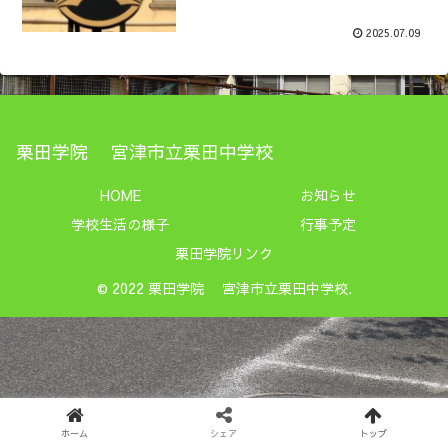
2025.07.09
栗田学院 宮津市立栗田中学校
HOME
お知らせ
学校生活の様子
行事予定
栗田学院リンク
© 2022 栗田学院 宮津市立栗田中学校.
ホーム
シェア
トップ