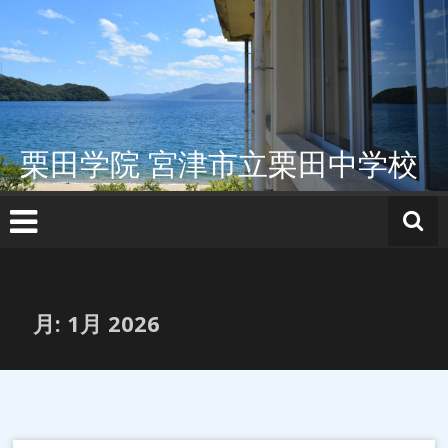
コ
ン
テ
ン
ツ
へ
ス
栗田学院 宮津市立栗田中学校
キ
ッ
プ
月:
1月 2026