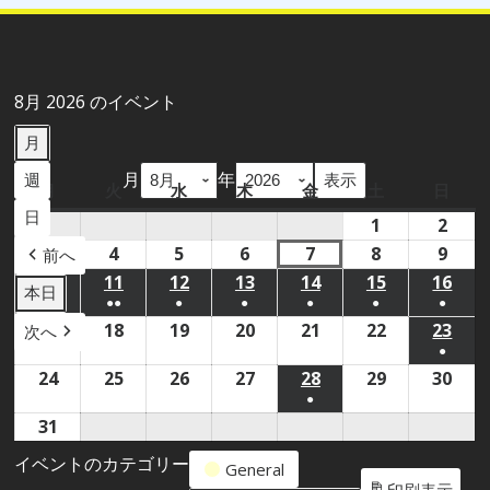
8月 2026 のイベント
月
月
年
週
月
月
火
火
水
水
木
木
金
金
土
土
日
日
曜
曜
曜
曜
曜
曜
曜
日
1
2026
2
2026
日
日
日
日
日
日
日
年
年
3
2026
4
2026
5
2026
6
2026
7
2026
8
2026
9
2026
前へ
8
8
年
年
年
年
年
年
年
10
2026
11
2026
12
2026
13
2026
14
2026
15
2026
16
202
本日
●
●●
●
●
●
●
●
月
月
8
8
8
8
8
8
8
年
年
年
年
年
年
年
(1
(2
(1
(1
(1
(1
(1
17
2026
18
2026
19
2026
20
2026
21
2026
22
2026
23
202
次へ
1
2
月
月
月
月
月
月
月
8
8
8
8
8
8
8
●
件
件
件
件
件
件
件
年
年
年
年
年
年
年
日
日
3
4
5
6
7
8
9
月
月
月
月
月
月
月
(1
24
2026
25
2026
26
2026
27
2026
28
2026
29
2026
30
202
の
の
の
の
の
の
の
8
8
8
8
8
8
8
日
日
日
日
日
日
日
10
11
12
13
14
15
16
●
件
年
年
年
年
年
年
年
イ
イ
イ
イ
イ
イ
イ
月
月
月
月
月
月
月
日
日
日
日
日
日
日
(1
31
2026
の
8
8
8
8
8
8
8
ベ
ベ
ベ
ベ
ベ
ベ
ベ
17
18
19
20
21
22
23
件
年
イ
月
月
月
月
月
月
月
イベントのカテゴリー
ン
ン
ン
ン
ン
ン
ン
日
日
日
日
日
日
日
General
の
8
ベ
24
25
26
27
28
29
30
印刷
表示