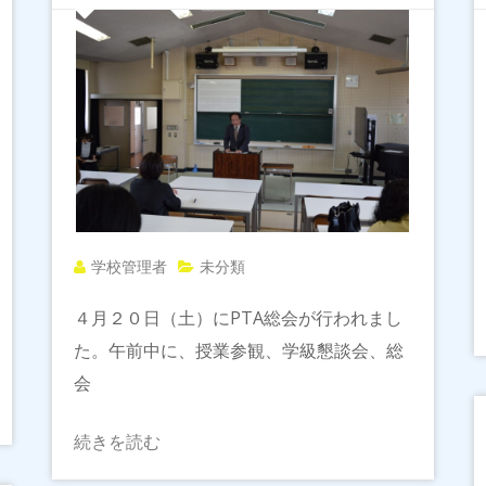
学校管理者
未分類
４月２０日（土）にPTA総会が行われまし
た。午前中に、授業参観、学級懇談会、総
会
続きを読む