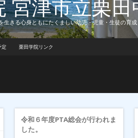
院 宮津市立栗田
を生きる心身ともにたくましい幼児・児童・生徒の育成
予定
栗田学院リンク
令和６年度PTA総会が行われま
した。