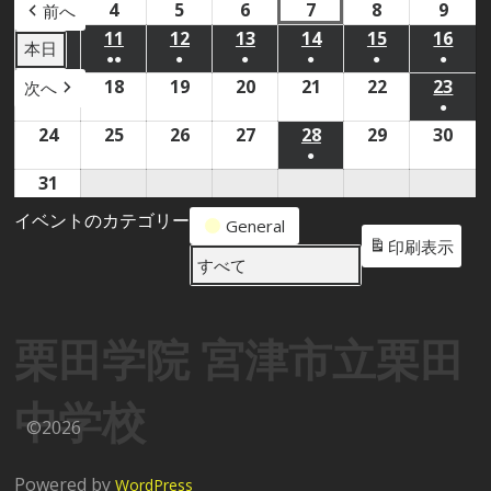
年
年
3
2026
4
2026
5
2026
6
2026
7
2026
8
2026
9
2026
前へ
8
8
年
年
年
年
年
年
年
10
2026
11
2026
12
2026
13
2026
14
2026
15
2026
16
202
本日
●
●●
●
●
●
●
●
月
月
8
8
8
8
8
8
8
年
年
年
年
年
年
年
(1
(2
(1
(1
(1
(1
(1
17
2026
18
2026
19
2026
20
2026
21
2026
22
2026
23
202
次へ
1
2
月
月
月
月
月
月
月
8
8
8
8
8
8
8
●
件
件
件
件
件
件
件
年
年
年
年
年
年
年
日
日
3
4
5
6
7
8
9
月
月
月
月
月
月
月
(1
24
2026
25
2026
26
2026
27
2026
28
2026
29
2026
30
202
の
の
の
の
の
の
の
8
8
8
8
8
8
8
日
日
日
日
日
日
日
10
11
12
13
14
15
16
●
件
年
年
年
年
年
年
年
イ
イ
イ
イ
イ
イ
イ
月
月
月
月
月
月
月
日
日
日
日
日
日
日
(1
31
2026
の
8
8
8
8
8
8
8
ベ
ベ
ベ
ベ
ベ
ベ
ベ
17
18
19
20
21
22
23
件
年
イ
月
月
月
月
月
月
月
イベントのカテゴリー
ン
ン
ン
ン
ン
ン
ン
日
日
日
日
日
日
日
General
の
8
ベ
24
25
26
27
28
29
30
印刷
表示
ト)
ト)
ト)
ト)
ト)
ト)
ト)
イ
月
すべて
ン
日
日
日
日
日
日
日
ベ
31
ト)
ン
日
栗田学院 宮津市立栗田
ト)
中学校
©2026
Powered by
WordPress