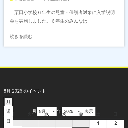
栗田小学校６年生の児童・保護者対象に入学説明
会を実施しました。６年生のみんなは
続きを読む
8月 2026 のイベント
月
月
年
週
月
月
火
火
水
水
木
木
金
金
土
土
日
日
曜
曜
曜
曜
曜
曜
曜
日
1
2026
2
2026
日
日
日
日
日
日
日