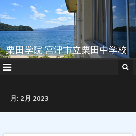
コ
ン
テ
ン
ツ
へ
ス
栗田学院 宮津市立栗田中学校
キ
ッ
プ
月:
2月 2023