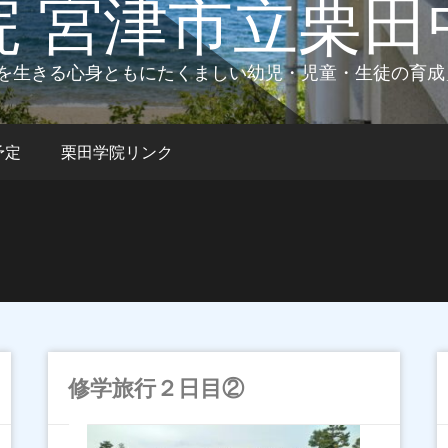
院 宮津市立栗田
を生きる心身ともにたくましい幼児・児童・生徒の育成
予定
栗田学院リンク
修学旅行２日目②