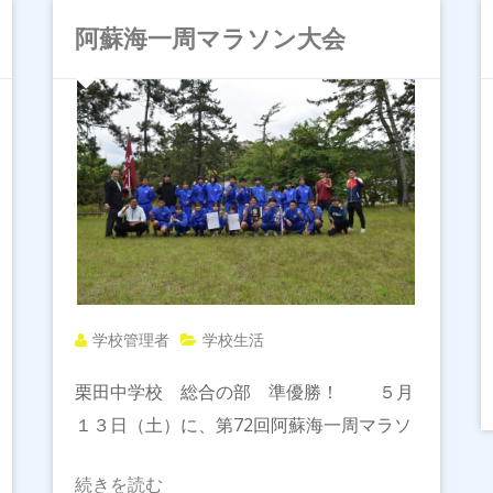
阿蘇海一周マラソン大会
学校管理者
学校生活
栗田中学校 総合の部 準優勝！ ５月
１３日（土）に、第72回阿蘇海一周マラソ
続きを読む