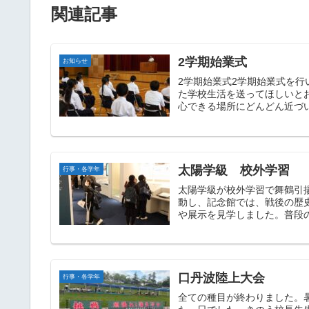
関連記事
2学期始業式
お知らせ
2学期始業式2学期始業式を
た学校生活を送ってほしいと
心できる場所にどんどん近づい
太陽学級 校外学習
行事・各学年
太陽学級が校外学習で舞鶴引
動し、記念館では、戦後の歴
や展示を見学しました。普段の
口丹波陸上大会
行事・各学年
全ての種目が終わりました。