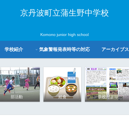
京丹波町立蒲生野中学校
Komono junior high school
学校紹介
気象警報発表時等の対応
アーカイブス
部活動
給食
学校だより