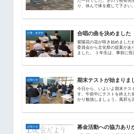
た一日でした。きのう校長先
り、休んで体を癒して下さい。
合唱の曲を決めました
行事・各学年
紫陽花の花が咲き始めました
委員会から文化祭の提案があ
ました。 １年生は、事前に投票
期末テストが始まりま
お知らせ
今日から、いよいよ期末テス
す。午前中にテストを終えた
かり勉強しましょう。風邪も流
募金活動への協力あり
お知らせ