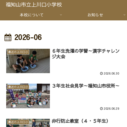
福知山市立上川口小学校
本校について
お知らせ
2026-06
６年生洗濯の学習～漢字チャレン
最近の上川口小
ジ大会
2026.06.30
３年生社会見学～福知山市役所～
最近の上川口小
2026.06.29
非行防止教室（４・５年生）
最近の上川口小