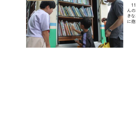
11
んの
きな
に抱