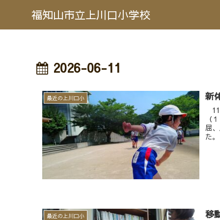
福知山市立上川口小学校
2026-06-11
新
最近の上川口小
11
（１
屈、
た。
移
最近の上川口小