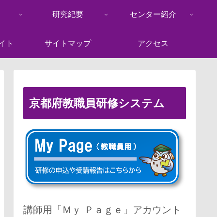
研究紀要
センター紹介
イト
サイトマップ
アクセス
京都府教職員研修システム
講師用「Ｍｙ Ｐａｇｅ」アカウント