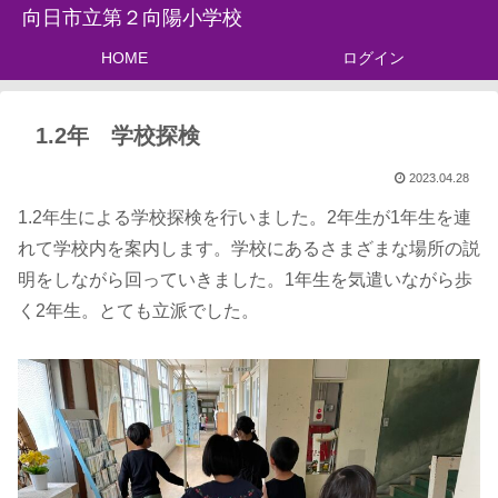
向日市立第２向陽小学校
HOME
ログイン
1.2年 学校探検
2023.04.28
1.2年生による学校探検を行いました。2年生が1年生を連
れて学校内を案内します。学校にあるさまざまな場所の説
明をしながら回っていきました。1年生を気遣いながら歩
く2年生。とても立派でした。