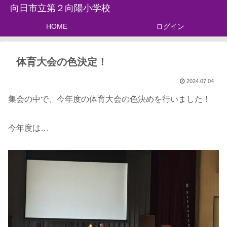
向日市立第２向陽小学校
HOME
ログイン
体育大会の色決定！
2024.07.04
集会の中で、今年度の体育大会の色決めを行いました！
今年度は…