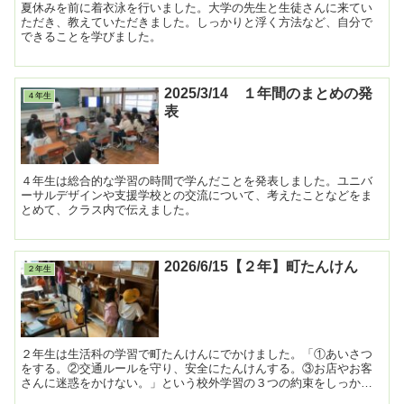
夏休みを前に着衣泳を行いました。大学の先生と生徒さんに来てい
ただき、教えていただきました。しっかりと浮く方法など、自分で
できることを学びました。
2025/3/14 １年間のまとめの発
４年生
表
４年生は総合的な学習の時間で学んだことを発表しました。ユニバ
ーサルデザインや支援学校との交流について、考えたことなどをま
とめて、クラス内で伝えました。
2026/6/15【２年】町たんけん
２年生
２年生は生活科の学習で町たんけんにでかけました。「①あいさつ
をする。②交通ルールを守り、安全にたんけんする。③お店やお客
さんに迷惑をかけない。」という校外学習の３つの約束をしっかり
守って、たんけんをすることができました。２回目のたんけんも...