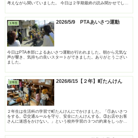
考えながら聞いていました。 今日は２学期最終の読み聞かせでし
た。また来学期もよろしくお願いします。 ...
2026/5/9 PTAあいさつ運動
１年生
今日はPTA本部によるあいさつ運動が行われました。朝から元気な
声が響き、気持ちの良いスタートができました。ありがとうござい
ました。
2026/6/15【２年】町たんけん
２年生
２年生は生活科の学習で町たんけんにでかけました。「①あいさつ
をする。②交通ルールを守り、安全にたんけんする。③お店やお客
さんに迷惑をかけない。」という校外学習の３つの約束をしっかり
守って、たんけんをすることができました。２回目のたんけんも...