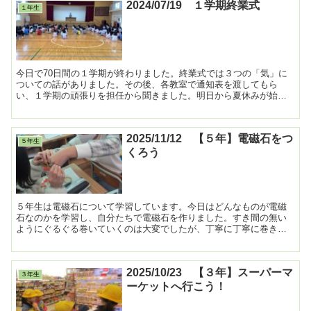
2024/07/19 １学期終業式
１年生
今日で70日間の１学期が終わりました。終業式では３つの「気」に
ついての話がありました。その後、各教室で通知表を渡してもら
い、１学期の頑張りを担任から聞きました。明日から夏休みが始ま
ります。交通や体調の変化には気を付けて、元気に過ごしてほし...
2025/11/12 【５年】電磁石をつ
５年生
くろう
５年生は電磁石について学習しています。今日はどんなものが電磁
石なのかを学習し、自分たちで電磁石を作りました。すき間の無い
ようにぐるぐる巻いていくのは大変でしたが、丁寧に丁寧に巻きま
した。 ...
2025/10/23 【３年】スーパーマ
３年生
ーケットへ行こう！