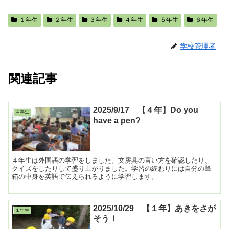
１年生
２年生
３年生
４年生
５年生
６年生
学校管理者
関連記事
2025/9/17 【４年】Do you
４年生
have a pen?
４年生は外国語の学習をしました。文房具の言い方を確認したり、
クイズをしたりして盛り上がりました。学習の終わりには自分の筆
箱の中身を英語で伝えられるように学習します。
2025/10/29 【１年】あきをさが
１年生
そう！