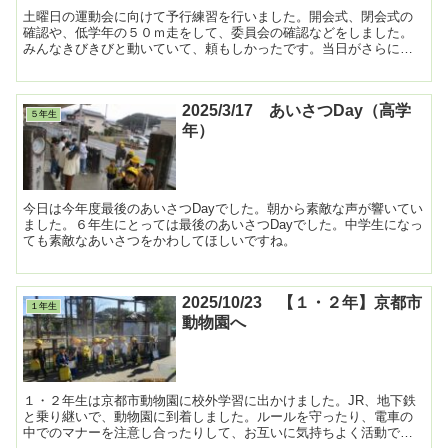
土曜日の運動会に向けて予行練習を行いました。開会式、閉会式の
確認や、低学年の５０ｍ走をして、委員会の確認などをしました。
みんなきびきびと動いていて、頼もしかったです。当日がさらに楽
しみになりました。 ...
2025/3/17 あいさつDay（高学
５年生
年）
今日は今年度最後のあいさつDayでした。朝から素敵な声が響いてい
ました。６年生にとっては最後のあいさつDayでした。中学生になっ
ても素敵なあいさつをかわしてほしいですね。
2025/10/23 【１・２年】京都市
１年生
動物園へ
１・２年生は京都市動物園に校外学習に出かけました。JR、地下鉄
と乗り継いで、動物園に到着しました。ルールを守ったり、電車の
中でのマナーを注意し合ったりして、お互いに気持ちよく活動でき