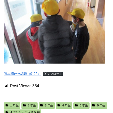
読み聞かせ記録（0122）
ダウンロード
Post Views:
354
１年生
２年生
３年生
４年生
５年生
６年生
地域とともにある学校