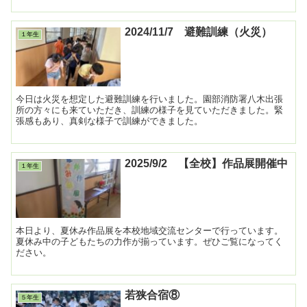
ました。動物園では動物をたくさん見たり、獣医さんにお話を...
2024/11/7 避難訓練（火災）
１年生
今日は火災を想定した避難訓練を行いました。園部消防署八木出張
所の方々にも来ていただき、訓練の様子を見ていただきました。緊
張感もあり、真剣な様子で訓練ができました。
2025/9/2 【全校】作品展開催中
１年生
本日より、夏休み作品展を本校地域交流センターで行っています。
夏休み中の子どもたちの力作が揃っています。ぜひご覧になってく
ださい。
若狭合宿⑧
５年生