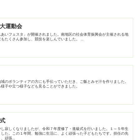
区民大運動会
れあいフェスタ」が開催されました。南地区の社会体育振興会が主催される地
域の行事です。八木西小学校の児童もたくさん参加し、競技を楽しんでいました。 ...
地域のボランティアの方にも手伝っていただき、ご飯とみそ汁を作りました。
る様子や立つ様子なども見ることができました。
級式
少し寂しくなりましたが、令和７年度修了・進級式を行いました。１～５年生
ました。この１年間、勉強に生活に、よく頑張った子どもたちです。担任の先
頑張...