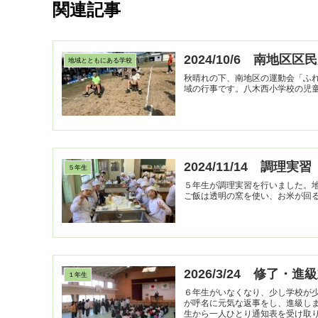
関連記事
2024/10/6 南地区
地域とともにある学校
秋晴れの下、南地区の運動会「ふ
2024/11/14 調理実習
５年生
５年生が調理実習を行いました。
ご飯は透明の窯を使い、お米が回
2026/3/24 修了・進
１年生
６年生がいなくなり、少し学校が
が呼名に元気な返事をし、進級し
生から一人ひとり通知表を受け取り、