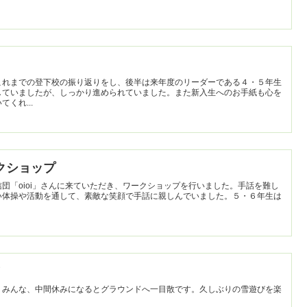
これまでの登下校の振り返りをし、後半は来年度のリーダーである４・５年生
していましたが、しっかり進められていました。また新入生へのお手紙も心を
くれ...
ワークショップ
団「oioi」さんに来ていただき、ワークショップを行いました。手話を難し
い体操や活動を通して、素敵な笑顔で手話に親しんでいました。５・６年生は
。みんな、中間休みになるとグラウンドへ一目散です。久しぶりの雪遊びを楽