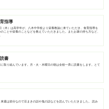
食育指導
0日（木）は高学年が、八木中学校より栄養教諭に来ていただき、食育指導を
つのことや栄養のことなどを教えていただきました。またお箸の持ち方など、
ました。 ...
朝読書
書に取り組んでいます。月・火・木曜日の朝は全校一斉に読書をします。とて
来週は節分なので豆まきの話や鬼の話などを読んでいただきました。 読み