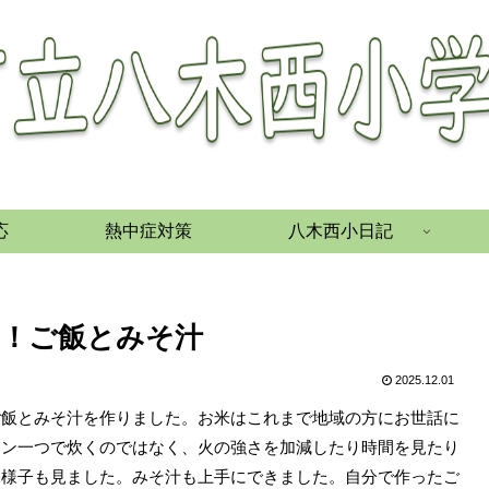
応
熱中症対策
八木西小日記
元気！ご飯とみそ汁
2025.12.01
ご飯とみそ汁を作りました。お米はこれまで地域の方にお世話に
タン一つで炊くのではなく、火の強さを加減したり時間を見たり
る様子も見ました。みそ汁も上手にできました。自分で作ったご