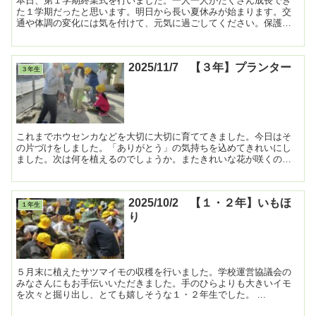
本日、第１学期終業式を行いました。一人一人がたくさん成長でき
た１学期だったと思います。明日から長い夏休みが始まります。交
通や体調の変化には気を付けて、元気に過ごしてください。保護者
の皆様、地域の皆様には１学期間たくさん支えていただきました...
2025/11/7 【３年】プランター
３年生
これまでホウセンカなどを大切に大切に育ててきました。今日はそ
の片づけをしました。「ありがとう」の気持ちを込めてきれいにし
ました。次は何を植えるのでしょうか。またきれいな花が咲くのが
楽しみです。 ...
2025/10/2 【１・２年】いもほ
１年生
り
５月末に植えたサツマイモの収穫を行いました。学校運営協議会の
みなさんにもお手伝いいただきました。手のひらよりも大きいイモ
を次々と掘り出し、とても嬉しそうな１・２年生でした。 ...