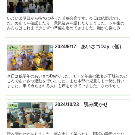
いよいよ明日から待ちに待った若狭合宿です。今日は結団式でし
た。めあてを確認したり、意気込みを話したりしました。５年生の
みんなはこれまで少しずつ準備を進めてきました。顔から楽しみが
あふれ出しています。良い思い出となるように、２日間頑張って
き...
2024/9/17 あいさつDay（低）
１年生
今日は低学年のあいさつDayでした。１・２年生の数名が下駄箱のと
ころであいさつ運動を行いました。また本部の児童らも一緒に行い
ました。車で通勤される人にも声をかけていました。さわやかなあ
いさつが響いていました。 ...
2024/10/23 読み聞かせ
１年生
読み聞かせがありました。声を出して笑ったり、国語の学習とつな