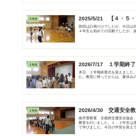
2025/5/21 【４・
４年生
前回は計画だけでしたが、今日は
2026/7/17 １学期
１年生
本日、１学期終業式を迎えました
2026/4/30 交通安全
１年生
南丹警察署、京都府交通安全協会
教室を行いました。１・２年生は
て学びました。今日の学習を覚えてお