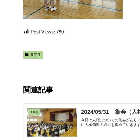
Post Views:
790
６年生
関連記事
2024/05/31 集会（
１年生
今日は人権についての集会があり
に人権旬間の取組を進めていきま