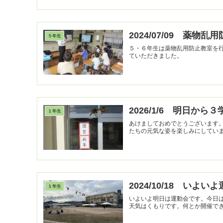
2024/07/09 薬物乱
５年生
５・６年生は薬物乱用防止教室を
ていただきました。
2026/1/6 明日から３
１年生
あけましておめでとうございます。本年もよろしくお
たちの元気な姿を楽しみにしてい
2024/10/18 いよい
１年生
いよいよ明日は運動会です。今日は
天気はくもりです。何とか開催で