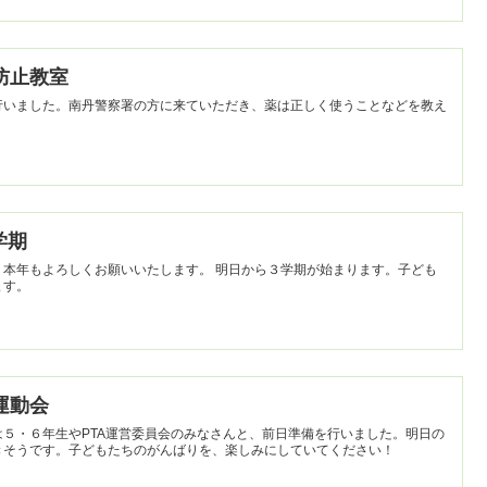
用防止教室
行いました。南丹警察署の方に来ていただき、薬は正しく使うことなどを教え
学期
願いいたします。 明日から３学期が始まります。子ども
ます。
よ運動会
５・６年生やPTA運営委員会のみなさんと、前日準備を行いました。明日の
きそうです。子どもたちのがんばりを、楽しみにしていてください！