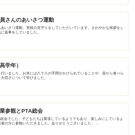
児童委員さんのあいさつ運動
るあいさつ運動、登校の見守りをしていただいています。さわやかな挨拶をし
気に返事をしていました。
導（高学年）
を行いました。お米には八十八の手間がかけられていることや、昔から食べら
れている赤米についてなど、お米を大切さについて学びました。 ...
】授業参観とPTA総会
A総会でした。子どもたちは緊張しているようでもあり、楽しみにしているよ
うでもありました。たくさんの保護者の方に参観いただきました。ありがとうございました。 ...