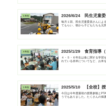
2026/6/24 民生
１年生
毎月１回、民生児童委員さんによ
てもらい、朝から子どもたちも元
2025/1/29 食育指
４年生
４・５・６年生は食に関する学習
2025/5/10 【全校
１年生
今日は今年度最初の授業参観とPT