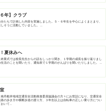
５・６年】クラブ
自分たちで計画した内容を実施しました。５・６年生を中心によくまとまり、
４年生も初めての活動でしたが、楽しそうに活動していました。 ...
終了！夏休みへ
。終業式では校長先生からの話をしっかり聞き、１学期の成長を振り返りまし
た。教室に帰ってからは、夏休みの生活のことを聞いたり、通知表で１学期のがんばりを聞いたりしました。 ...
教室
、南丹船井地域交通安全活動推進委員協議会の方々にお世話になり、交通安全
道路の歩き方や横断歩道の渡り方、３年生以上は自転車の正しい乗り方につい
いて...