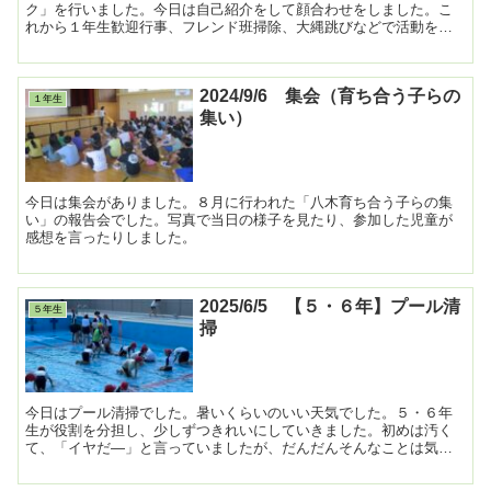
ク」を行いました。今日は自己紹介をして顔合わせをしました。こ
れから１年生歓迎行事、フレンド班掃除、大縄跳びなどで活動をし
ていきます。 ...
2024/9/6 集会（育ち合う子らの
１年生
集い）
今日は集会がありました。８月に行われた「八木育ち合う子らの集
い」の報告会でした。写真で当日の様子を見たり、参加した児童が
感想を言ったりしました。
2025/6/5 【５・６年】プール清
５年生
掃
今日はプール清掃でした。暑いくらいのいい天気でした。５・６年
生が役割を分担し、少しずつきれいにしていきました。初めは汚く
て、「イヤだ―」と言っていましたが、だんだんそんなことは気に
しないで、どんどん掃除を進めてくれました。おかげでとっても...